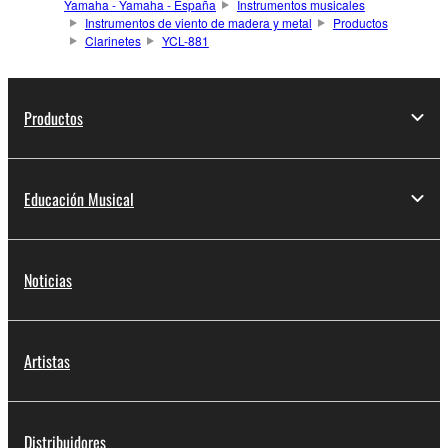
Yamaha - Yamaha - España
Instrumentos musicales
Instrumentos de viento de madera y metal
Productos
Clarinetes
YCL-881
Productos
Educación Musical
Noticias
Artistas
Distribuidores