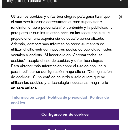
Registro de Yamaha Music ID
Utilizamos cookies y otras tecnologías para garantizar que
el sitio web funciona correctamente, para supervisar el
Acerca de Yamaha
rendimiento, para personalizar el contenido y la publicidad, y
para permitir que las interacciones en las redes sociales le
proporcionen una experiencia de usuario personalizada.
Además, compartimos información sobre su manera de
España - Spanish
utilizar el sitio web con nuestros socios de publicidad, redes
sociales y análisis. Al hacer clic en "Aceptar todas las
Empresa
cookies", acepta el uso de cookies y otras tecnologías.
Para obtener más información sobre el uso de cookies o
para modificar su configuración, haga clic en "Configuración
de cookies". Si no está de acuerdo y solo quiere que se
utilicen las cookies y la tecnología necesarias, haga
clic
en este enlace
.
Información Legal
Politica de privacidad
Política de
cookies
Contacte con nosotros
Terminos de uso
Configuración de cookies
Politica de privacidad
Política de cookies
Información Legal