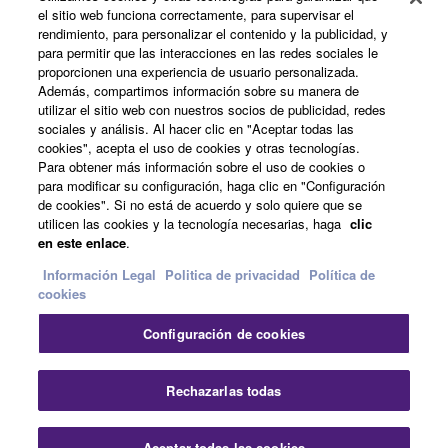
el sitio web funciona correctamente, para supervisar el
Acerca de Yamaha
rendimiento, para personalizar el contenido y la publicidad, y
para permitir que las interacciones en las redes sociales le
proporcionen una experiencia de usuario personalizada.
Además, compartimos información sobre su manera de
España - Spanish
utilizar el sitio web con nuestros socios de publicidad, redes
sociales y análisis. Al hacer clic en "Aceptar todas las
Empresa
cookies", acepta el uso de cookies y otras tecnologías.
Para obtener más información sobre el uso de cookies o
para modificar su configuración, haga clic en "Configuración
de cookies". Si no está de acuerdo y solo quiere que se
utilicen las cookies y la tecnología necesarias, haga
clic
en este enlace
.
Información Legal
Politica de privacidad
Política de
cookies
Contacte con nosotros
Terminos de uso
Configuración de cookies
Politica de privacidad
Política de cookies
Información Legal
Rechazarlas todas
© Yamaha Corporation.
Aceptar todas las cookies