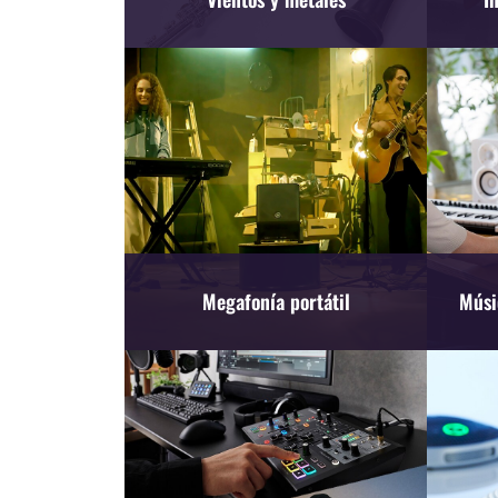
Megafonía portátil
Músi