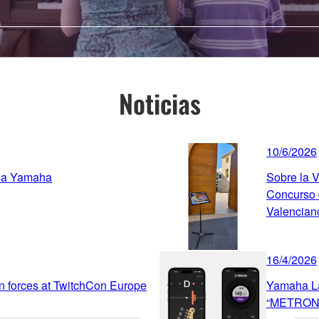
Noticias
10/6/2026
esa Yamaha
Sobre la V
Concurso d
Valencian
16/4/2026
n forces at TwitchCon Europe
Yamaha La
“METRON