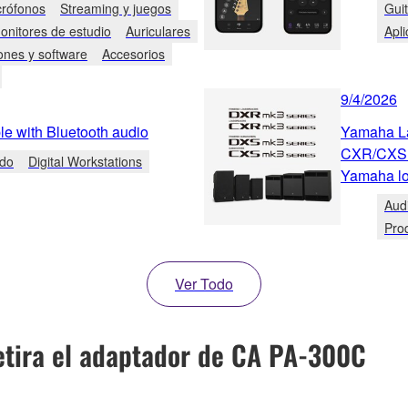
crófonos
Streaming y juegos
Guit
onitores de estudio
Auriculares
Apl
ones y software
Accesorios
9/4/2026
e with Bluetooth audio
Yamaha L
CXR/CXS m
ado
Digital Workstations
Yamaha lo
Aud
Pro
Ver Todo
ira el adaptador de CA PA-300C