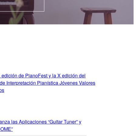
 edición de PianoFest y la X edición del
e Interpretación Pianística Jóvenes Valores
os
nza las Aplicaciones “Guitar Tuner” y
OME”