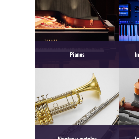
Pianos
I
Vientos y metales
I