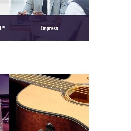
id™
Empresa