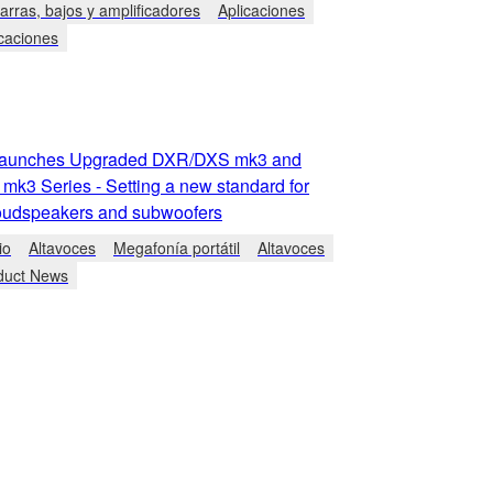
arras, bajos y amplificadores
Aplicaciones
icaciones
aunches Upgraded DXR/DXS mk3 and
k3 Series - Setting a new standard for
udspeakers and subwoofers
io
Altavoces
Megafonía portátil
Altavoces
duct News