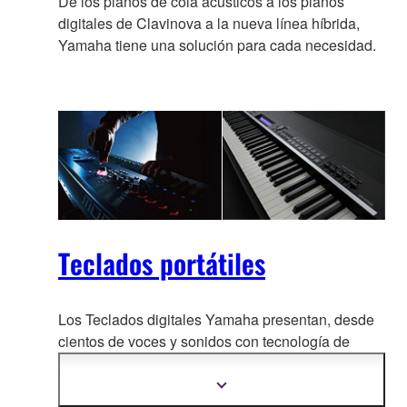
De los pianos de cola acústicos a los pianos
digitales de Clavinova a la nueva línea híbrida,
Yamaha tiene una solución para cada necesidad.
Teclados portátiles
Los Teclados digitales Yamaha presentan, desde
cientos de voces y sonidos con tecnología de
síntesis ava
nzada, hasta tutoriales interactivos. Y
como son portátiles, puedes llevar tu música a
Mostrar
más
cualquier lugar.