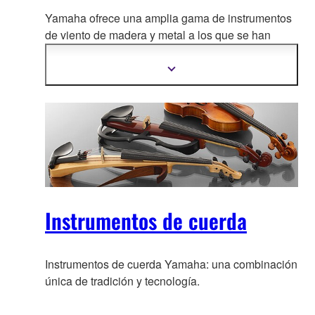
Yamaha ofrece una amplia gama de instrumentos
de viento de madera y metal a los que se han
aplicado avanzadas téc
nicas artesanales,
tecnología de vanguardia y los resultados de un
Mostrar
más
trabajo continuo en investigación y desarrollo.
información
Instrumentos de cuerda
Instrumentos de cuerda Yamaha: una combinación
única de tradición y tecnología.