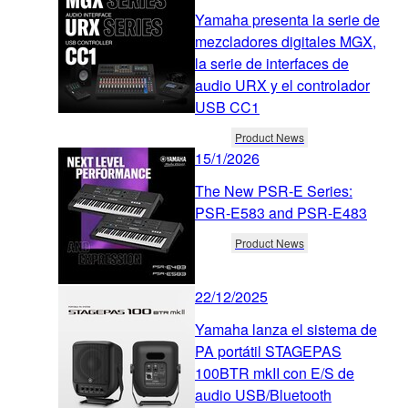
Yamaha presenta la serie de
mezcladores digitales MGX,
la serie de interfaces de
audio URX y el controlador
USB CC1
Product News
15/1/2026
The New PSR-E Series:
PSR-E583 and PSR-E483
Product News
22/12/2025
Yamaha lanza el sistema de
PA portátil STAGEPAS
100BTR mkII con E/S de
audio USB/Bluetooth