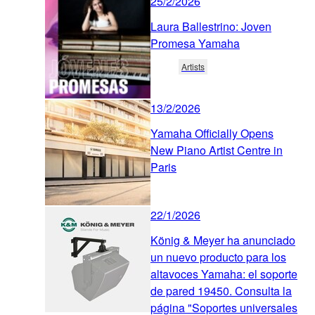
25/2/2026
Laura Ballestrino: Joven
Promesa Yamaha
Artists
13/2/2026
Yamaha Officially Opens
New Piano Artist Centre in
Paris
22/1/2026
König & Meyer ha anunciado
un nuevo producto para los
altavoces Yamaha: el soporte
de pared 19450. Consulta la
página "Soportes universales