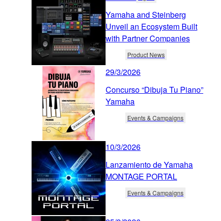
Yamaha and Steinberg
Unveil an Ecosystem Built
with Partner Companies
Product News
29/3/2026
Concurso “Dibuja Tu Piano”
Yamaha
Events & Campaigns
10/3/2026
Lanzamiento de Yamaha
MONTAGE PORTAL
Events & Campaigns