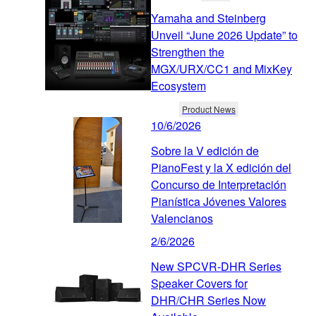
Yamaha and Steinberg
Unveil “June 2026 Update” to
Strengthen the
MGX/URX/CC1 and MixKey
Ecosystem
Product News
10/6/2026
Sobre la V edición de
PianoFest y la X edición del
Concurso de Interpretación
Pianística Jóvenes Valores
Valencianos
2/6/2026
New SPCVR-DHR Series
Speaker Covers for
DHR/CHR Series Now