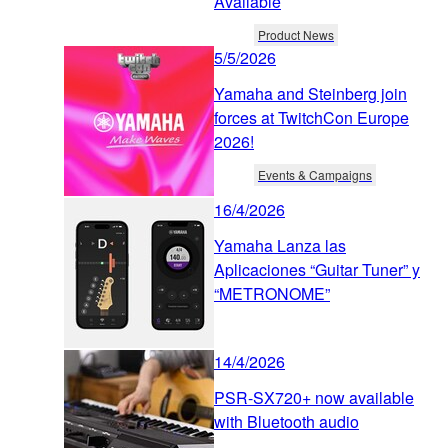
Available
Product News
5/5/2026
Yamaha and Steinberg join
forces at TwitchCon Europe
2026!
Events & Campaigns
16/4/2026
Yamaha Lanza las
Aplicaciones “Guitar Tuner” y
“METRONOME”
14/4/2026
PSR-SX720+ now available
with Bluetooth audio