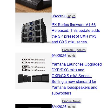
9/4/2026
Inglés
PX Series firmware V1.66
Released: This update adds
the SP preset of CXR mk3
and CXS mk3 series.
Software Updates
9/4/2026
Inglés
Yamaha Launches Upgraded
DXR/DXS mk3 and
CXR/CXS mk3 Series -
Setting a new standard for
Yamaha loudspeakers and
subwoofers
Product News
6/4/2026
Inglés