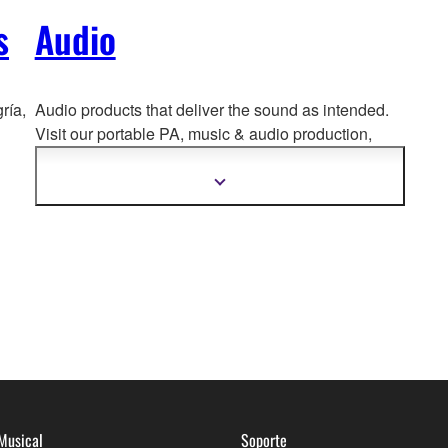
s
Audio
ría,
Audio products that deliver the sound as intended.
Visit our portable PA, music & a
udio production,
home audio, headphones, streaming & gaming,
communication devices.
Mostrar
más
información
Musical
Soporte