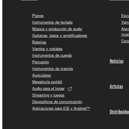
Pianos
Escu
Instrumentos de teclado
Yama
Música y producción de audio
Alen
musi
Guitarras, bajos y amplificadores
Conc
Baterías
Vientos y metales
Instrumentos de cuerda
Noticias
Percusión
Instrumentos de marcha
Auriculares
Megafonía portátil
Artistas
Audio para el hogar
Streaming y juegos
Dispositivos de comunicación
Aplicaciones para iOS y Android™
Distribuido