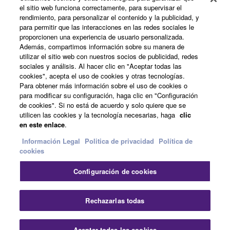
el sitio web funciona correctamente, para supervisar el
Acerca de Yamaha
rendimiento, para personalizar el contenido y la publicidad, y
para permitir que las interacciones en las redes sociales le
proporcionen una experiencia de usuario personalizada.
Además, compartimos información sobre su manera de
España - Spanish
utilizar el sitio web con nuestros socios de publicidad, redes
sociales y análisis. Al hacer clic en "Aceptar todas las
Empresa
cookies", acepta el uso de cookies y otras tecnologías.
Para obtener más información sobre el uso de cookies o
para modificar su configuración, haga clic en "Configuración
de cookies". Si no está de acuerdo y solo quiere que se
utilicen las cookies y la tecnología necesarias, haga
clic
en este enlace
.
Información Legal
Politica de privacidad
Política de
cookies
Contacte con nosotros
Terminos de uso
Configuración de cookies
Politica de privacidad
Política de cookies
Información Legal
Rechazarlas todas
© Yamaha Corporation.
Aceptar todas las cookies