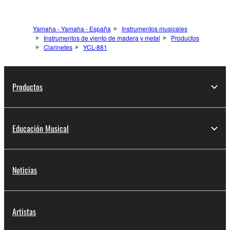
Yamaha - Yamaha - España
Instrumentos musicales
Instrumentos de viento de madera y metal
Productos
Clarinetes
YCL-881
Productos
Educación Musical
Noticias
Artistas