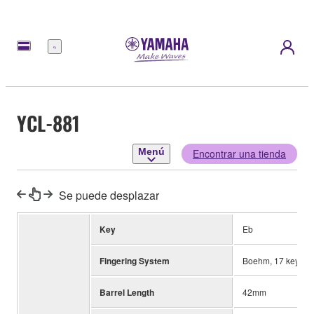
Menú
YCL-881
Menú
Encontrar una tienda
Se puede desplazar
Key
Eb
Fingering System
Boehm, 17 keys, 6 
Barrel Length
42mm