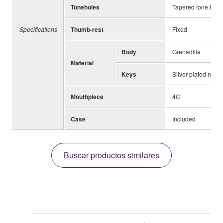
Toneholes
Tapered tone hole
Specifications
Thumb-rest
Fixed
Body
Grenadilla
Material
Keys
Silver-plated nickel
Mouthpiece
4C
Case
Included
Buscar productos similares