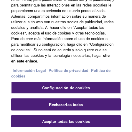
para permitir que las interacciones en las redes sociales le
proporcionen una experiencia de usuario personalizada.
Además, compartimos información sobre su manera de
utilizar el sitio web con nuestros socios de publicidad, redes
Yamaha Expansion Manager
sociales y análisis. Al hacer clic en "Aceptar todas las
cookies", acepta el uso de cookies y otras tecnologías.
Para obtener más información sobre el uso de cookies o
para modificar su configuración, haga clic en "Configuración
de cookies". Si no está de acuerdo y solo quiere que se
utilicen las cookies y la tecnología necesarias, haga
clic
Ampliación de voz y estilo
en este enlace
.
Información Legal
Politica de privacidad
Política de
cookies
Voice & Style Expansion Packs enable you to customize
Configuración de cookies
the PSR with a wide range of additional content from all
over the world. When loaded into the keyboard, you can
Rechazarlas todas
instantly access authentic new sounds, rhythms and
backing in the musical style of your choice.
Aceptar todas las cookies