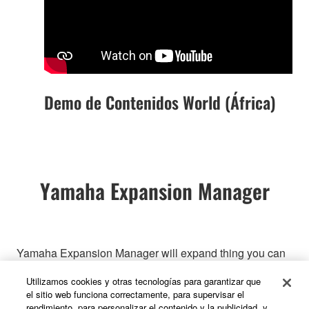
Demo de Contenidos World (África)
Yamaha Expansion Manager
Yamaha Expansion Manager will expand thing you can
do with your instrument by using computer, such as Data
Utilizamos cookies y otras tecnologías para garantizar que
Management, Arrange the Voice and Expansion packs
el sitio web funciona correctamente, para supervisar el
and more.
rendimiento, para personalizar el contenido y la publicidad, y