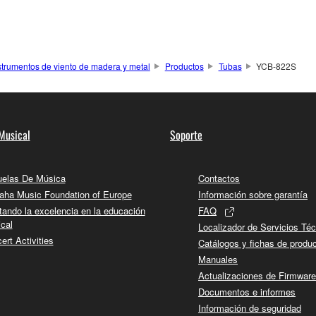
strumentos de viento de madera y metal
Productos
Tubas
YCB-822S
Musical
Soporte
elas De Música
Contactos
ha Music Foundation of Europe
Información sobre garantía
tando la excelencia en la educación
FAQ
cal
Localizador de Servicios Té
ert Activities
Catálogos y fichas de produ
Manuales
Actualizaciones de Firmware
Documentos e informes
Información de seguridad