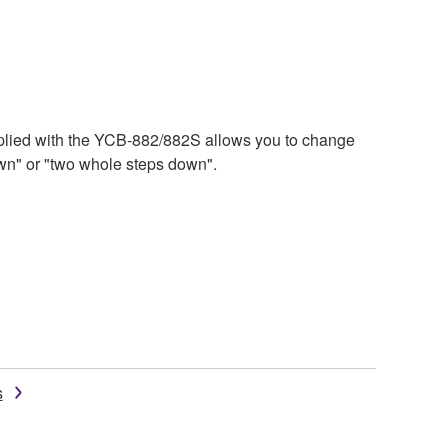
pplied with the YCB-882/882S allows you to change
wn" or "two whole steps down".
s