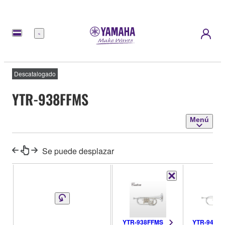
Menú
Descatalogado
YTR-938FFMS
Menú
Se puede desplazar
YTR-938FFMS
YTR-948F