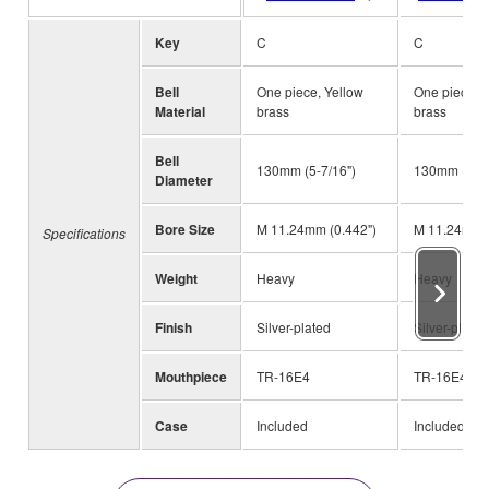
Key
C
C
Bell
One piece, Yellow
One piece, 
Material
brass
brass
Bell
130mm (5-7/16")
130mm (5-7/
Diameter
Bore Size
M 11.24mm (0.442")
M 11.24mm (
Specifications
Weight
Heavy
Heavy
Finish
Silver-plated
Silver-plated
Mouthpiece
TR-16E4
TR-16E4
Case
Included
Included