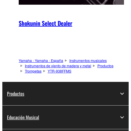
Shokunin Select Dealer
Yamaha - Yamaha - España
Instrumentos musicales
Instrumentos de viento de madera y metal
Productos
Trompetas
YTR-938FFMS
Productos
Educación Musical