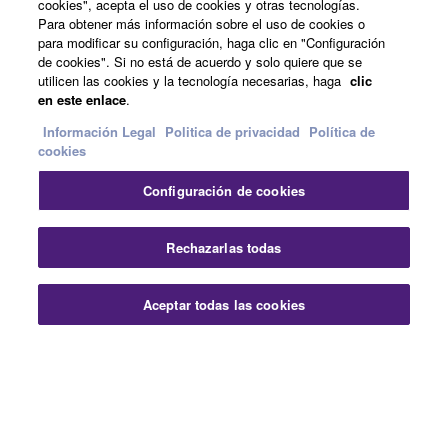
cookies", acepta el uso de cookies y otras tecnologías.
Para obtener más información sobre el uso de cookies o
para modificar su configuración, haga clic en "Configuración
de cookies". Si no está de acuerdo y solo quiere que se
España - Spanish
utilicen las cookies y la tecnología necesarias, haga
clic
en este enlace
.
Empresa
Información Legal
Politica de privacidad
Política de
cookies
Configuración de cookies
Rechazarlas todas
Contacte con nosotros
Terminos de uso
Aceptar todas las cookies
Politica de privacidad
Política de cookies
Información Legal
© Yamaha Corporation.