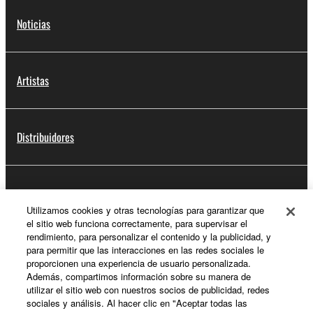
Noticias
Artistas
Distribuidores
Soporte
Utilizamos cookies y otras tecnologías para garantizar que
el sitio web funciona correctamente, para supervisar el
rendimiento, para personalizar el contenido y la publicidad, y
Registro de Yamaha Music ID
para permitir que las interacciones en las redes sociales le
proporcionen una experiencia de usuario personalizada.
Además, compartimos información sobre su manera de
utilizar el sitio web con nuestros socios de publicidad, redes
sociales y análisis. Al hacer clic en "Aceptar todas las
Acerca de Yamaha