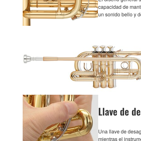
capacidad de mante
un sonido bello y d
Llave de d
Una llave de desag
mientras el instrum