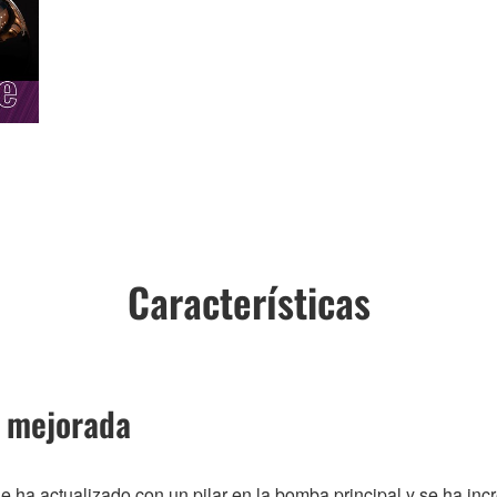
Características
 mejorada
e ha actualizado con un pilar en la bomba principal y se ha inc