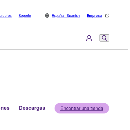
buidores
Soporte
España - Spanish
Empresa
F
ones
Descargas
Encontrar una tienda