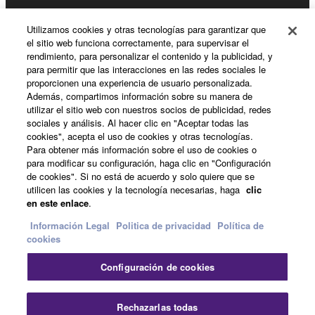
Registro de Yamaha Music ID
Utilizamos cookies y otras tecnologías para garantizar que
el sitio web funciona correctamente, para supervisar el
rendimiento, para personalizar el contenido y la publicidad, y
para permitir que las interacciones en las redes sociales le
Acerca de Yamaha
proporcionen una experiencia de usuario personalizada.
Además, compartimos información sobre su manera de
utilizar el sitio web con nuestros socios de publicidad, redes
sociales y análisis. Al hacer clic en "Aceptar todas las
España - Spanish
cookies", acepta el uso de cookies y otras tecnologías.
Para obtener más información sobre el uso de cookies o
Empresa
para modificar su configuración, haga clic en "Configuración
de cookies". Si no está de acuerdo y solo quiere que se
utilicen las cookies y la tecnología necesarias, haga
clic
en este enlace
.
Información Legal
Politica de privacidad
Política de
cookies
Configuración de cookies
Contacte con nosotros
Terminos de uso
Politica de privacidad
Política de cookies
Rechazarlas todas