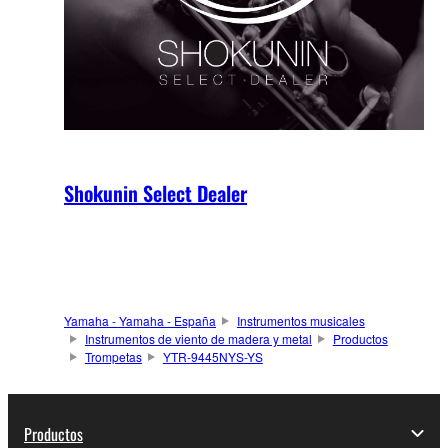
Shokunin Select Dealer
Yamaha - Yamaha - España
Instrumentos musicales
Instrumentos de viento de madera y metal
Productos
Trompetas
YTR-9445NYS-YS
Productos