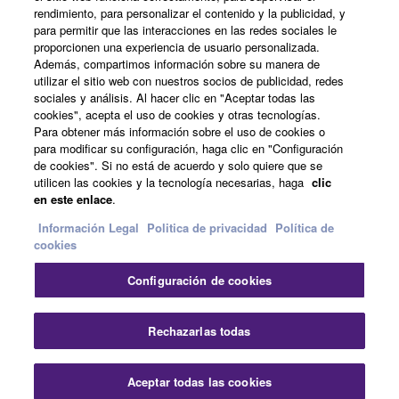
rendimiento, para personalizar el contenido y la publicidad, y
para permitir que las interacciones en las redes sociales le
Acerca de Yamaha
proporcionen una experiencia de usuario personalizada.
Además, compartimos información sobre su manera de
utilizar el sitio web con nuestros socios de publicidad, redes
sociales y análisis. Al hacer clic en "Aceptar todas las
España - Spanish
cookies", acepta el uso de cookies y otras tecnologías.
Para obtener más información sobre el uso de cookies o
Empresa
para modificar su configuración, haga clic en "Configuración
de cookies". Si no está de acuerdo y solo quiere que se
utilicen las cookies y la tecnología necesarias, haga
clic
en este enlace
.
Información Legal
Politica de privacidad
Política de
cookies
Configuración de cookies
Contacte con nosotros
Terminos de uso
Politica de privacidad
Política de cookies
Rechazarlas todas
Información Legal
Aceptar todas las cookies
© Yamaha Corporation.