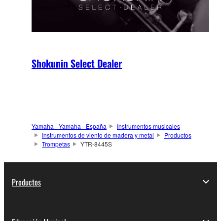
Shokunin Select Dealer
Yamaha - Yamaha - España
Instrumentos musicales
Instrumentos de viento de madera y metal
Productos
Trompetas
YTR-8445S
Productos