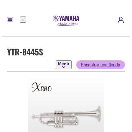
Menú
YTR-8445S
Menú
Encontrar una tienda