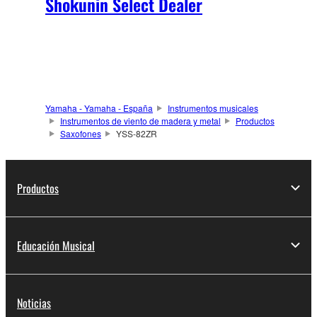
Shokunin Select Dealer
Yamaha - Yamaha - España
Instrumentos musicales
Instrumentos de viento de madera y metal
Productos
Saxofones
YSS-82ZR
Productos
Educación Musical
Noticias