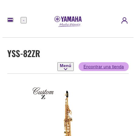
Menú
YSS-82ZR
Menú
Encontrar una tienda