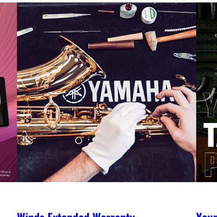
Winds Extended Warranty
You