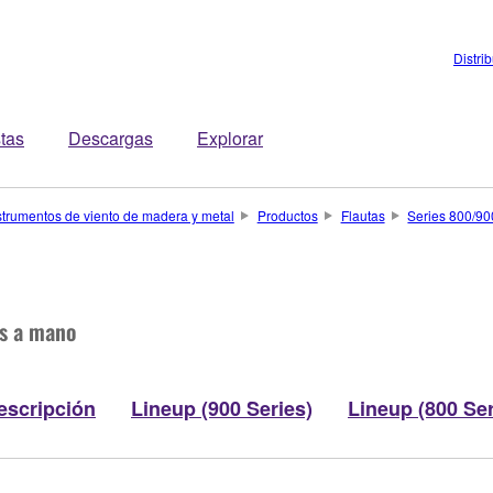
Distri
stas
Descargas
Explorar
strumentos de viento de madera y metal
Productos
Flautas
Series 800/90
as a mano
escripción
Lineup (900 Series)
Lineup (800 Ser