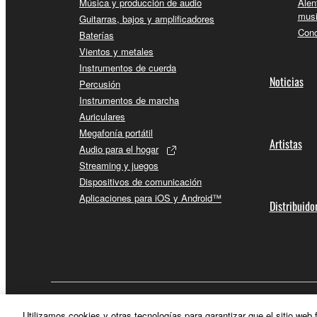
Música y producción de audio
Alen
musi
Guitarras, bajos y amplificadores
Conc
Baterías
Vientos y metales
Instrumentos de cuerda
Noticias
Percusión
Instrumentos de marcha
Auriculares
Megafonía portátil
Artistas
Audio para el hogar
Streaming y juegos
Dispositivos de comunicación
Aplicaciones para iOS y Android™
Distribuido
España - Spanish
Utilizamos cookies y otras tecnologías para garantizar que el sitio web