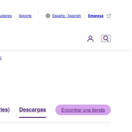
buidores
Soporte
España - Spanish
Empresa
0
ies)
Descargas
Encontrar una tienda