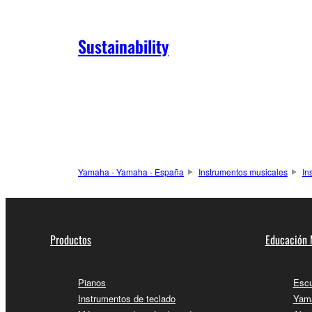
Sustainability
Yamaha - Yamaha - España
Instrumentos musicales
In
Productos
Educación 
Pianos
Escu
Instrumentos de teclado
Yama