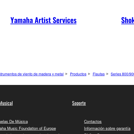
Yamaha Artist Services
Shok
strumentos de viento de madera y metal
Productos
Flautas
Series 800/90
Musical
Soporte
elas De Música
Contactos
ha Music Foundation of Europe
Información sobre garantía