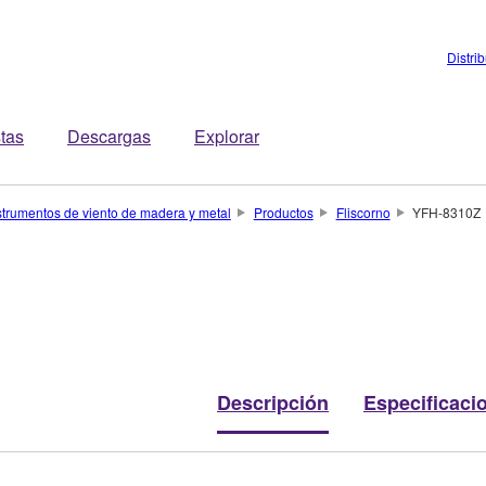
Distri
stas
Descargas
Explorar
strumentos de viento de madera y metal
Productos
Fliscorno
YFH-8310Z
Descripción
Especificaci