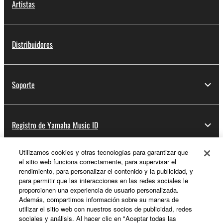
Artistas
Distribuidores
Soporte
Registro de Yamaha Music ID
Utilizamos cookies y otras tecnologías para garantizar que
el sitio web funciona correctamente, para supervisar el
Acerca de Yamaha
rendimiento, para personalizar el contenido y la publicidad, y
para permitir que las interacciones en las redes sociales le
proporcionen una experiencia de usuario personalizada.
Además, compartimos información sobre su manera de
España - Spanish
utilizar el sitio web con nuestros socios de publicidad, redes
sociales y análisis. Al hacer clic en "Aceptar todas las
Empresa