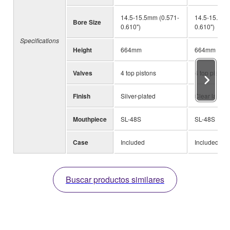
14.5-15.5mm (0.571-
14.5-15.5mm
Bore Size
0.610")
0.610")
Specifications
Height
664mm
664mm
Valves
4 top pistons
4 top pistons
Finish
Silver-plated
Clear lacque
Mouthpiece
SL-48S
SL-48S
Case
Included
Included
Buscar productos similares