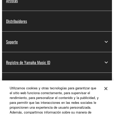
Artistas
Distribuidores
Soporte
Registro de Yamaha Music ID
Acerca de Yamaha
Utilizamos cookies y otras tecnologías para garantizar que
el sitio web funciona correctamente, para supervisar el
rendimiento, para personalizar el contenido y la publicidad, y
España - Spanish
para permitir que las interacciones en las redes sociales le
proporcionen una experiencia de usuario personalizada.
Empresa
Además, compartimos información sobre su manera de