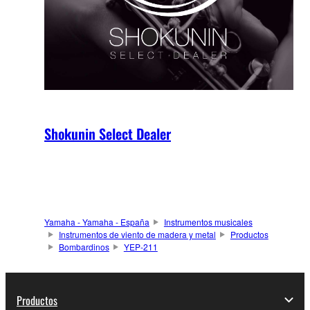
Shokunin Select Dealer
Yamaha - Yamaha - España
Instrumentos musicales
Instrumentos de viento de madera y metal
Productos
Bombardinos
YEP-211
Productos