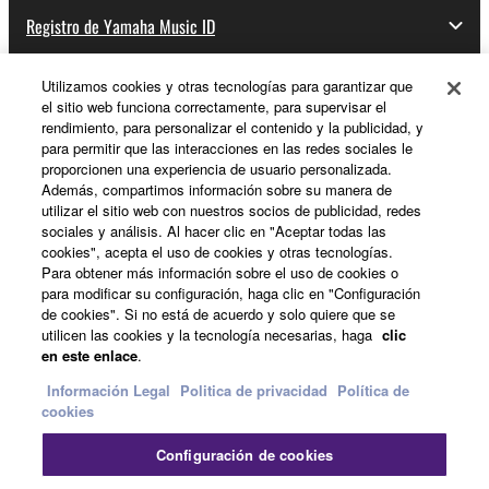
Registro de Yamaha Music ID
Utilizamos cookies y otras tecnologías para garantizar que
el sitio web funciona correctamente, para supervisar el
Acerca de Yamaha
rendimiento, para personalizar el contenido y la publicidad, y
para permitir que las interacciones en las redes sociales le
proporcionen una experiencia de usuario personalizada.
Además, compartimos información sobre su manera de
España - Spanish
utilizar el sitio web con nuestros socios de publicidad, redes
sociales y análisis. Al hacer clic en "Aceptar todas las
Empresa
cookies", acepta el uso de cookies y otras tecnologías.
Para obtener más información sobre el uso de cookies o
para modificar su configuración, haga clic en "Configuración
de cookies". Si no está de acuerdo y solo quiere que se
utilicen las cookies y la tecnología necesarias, haga
clic
en este enlace
.
Información Legal
Politica de privacidad
Política de
cookies
Contacte con nosotros
Terminos de uso
Configuración de cookies
Politica de privacidad
Política de cookies