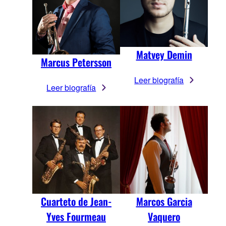
Matvey Demin
Marcus Petersson
Leer biografía
Leer biografía
Cuarteto de Jean-
Marcos Garcia
Yves Fourmeau
Vaquero