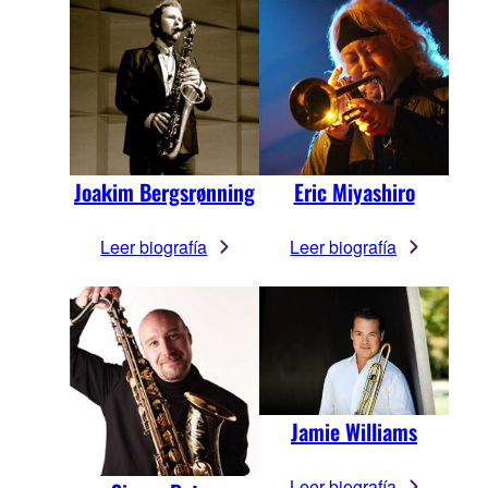
Joakim Bergsrønning
Eric Miyashiro
Leer biografía
Leer biografía
Jamie Williams
Leer biografía