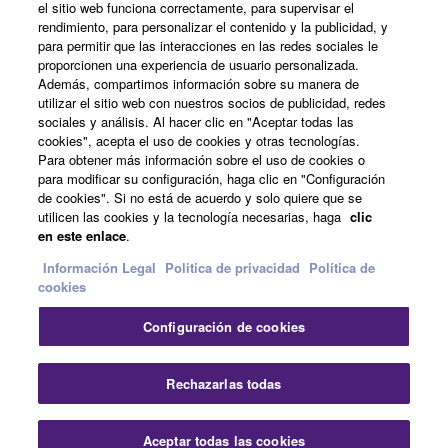
el sitio web funciona correctamente, para supervisar el
Acerca de Yamaha
rendimiento, para personalizar el contenido y la publicidad, y
para permitir que las interacciones en las redes sociales le
proporcionen una experiencia de usuario personalizada.
Además, compartimos información sobre su manera de
España - Spanish
utilizar el sitio web con nuestros socios de publicidad, redes
sociales y análisis. Al hacer clic en "Aceptar todas las
Empresa
cookies", acepta el uso de cookies y otras tecnologías.
Para obtener más información sobre el uso de cookies o
para modificar su configuración, haga clic en "Configuración
de cookies". Si no está de acuerdo y solo quiere que se
utilicen las cookies y la tecnología necesarias, haga
clic
en este enlace
.
Información Legal
Politica de privacidad
Política de
cookies
Contacte con nosotros
Terminos de uso
Configuración de cookies
Politica de privacidad
Política de cookies
Información Legal
Rechazarlas todas
© Yamaha Corporation.
Aceptar todas las cookies