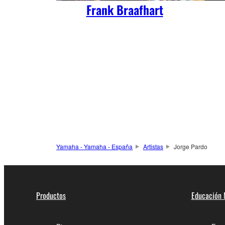
Frank Braafhart
Yamaha - Yamaha - España
Artistas
Jorge Pardo
Productos
Educación 