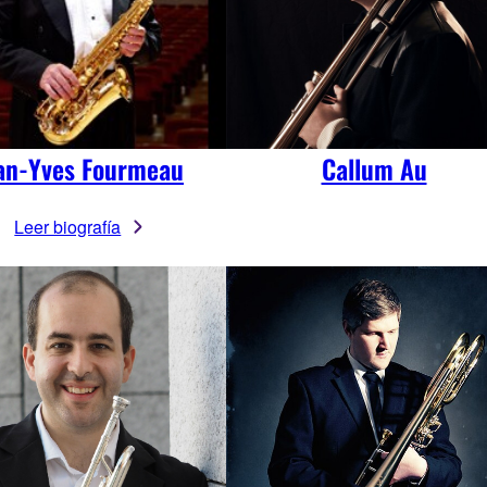
an-Yves Fourmeau
Callum Au
Leer biografía