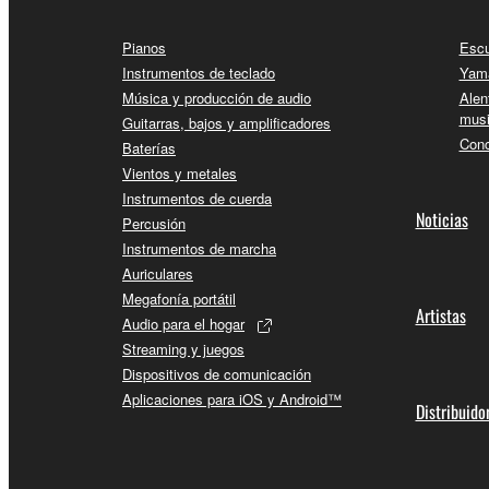
Pianos
Escu
Instrumentos de teclado
Yama
Música y producción de audio
Alen
musi
Guitarras, bajos y amplificadores
Conc
Baterías
Vientos y metales
Instrumentos de cuerda
Noticias
Percusión
Instrumentos de marcha
Auriculares
Megafonía portátil
Artistas
Audio para el hogar
Streaming y juegos
Dispositivos de comunicación
Aplicaciones para iOS y Android™
Distribuido