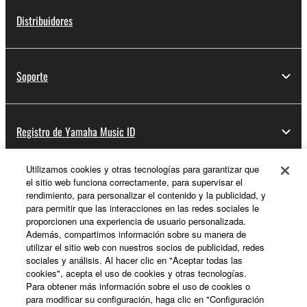
Distribuidores
Soporte
Registro de Yamaha Music ID
Utilizamos cookies y otras tecnologías para garantizar que
el sitio web funciona correctamente, para supervisar el
Acerca de Yamaha
rendimiento, para personalizar el contenido y la publicidad, y
para permitir que las interacciones en las redes sociales le
proporcionen una experiencia de usuario personalizada.
Además, compartimos información sobre su manera de
España - Spanish
utilizar el sitio web con nuestros socios de publicidad, redes
sociales y análisis. Al hacer clic en "Aceptar todas las
Empresa
cookies", acepta el uso de cookies y otras tecnologías.
Para obtener más información sobre el uso de cookies o
para modificar su configuración, haga clic en "Configuración