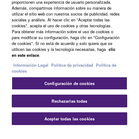
proporcionen una experiencia de usuario personalizada.
Además, compartimos información sobre su manera de
Acerca de Yamaha
utilizar el sitio web con nuestros socios de publicidad, redes
sociales y análisis. Al hacer clic en "Aceptar todas las
cookies", acepta el uso de cookies y otras tecnologías.
Para obtener más información sobre el uso de cookies o
España - Spanish
para modificar su configuración, haga clic en "Configuración
de cookies". Si no está de acuerdo y solo quiere que se
Empresa
utilicen las cookies y la tecnología necesarias, haga
clic
en este enlace
.
Información Legal
Politica de privacidad
Política de
cookies
Configuración de cookies
Rechazarlas todas
Contacte con nosotros
Terminos de uso
Politica de privacidad
Política de cookies
Aceptar todas las cookies
Información Legal