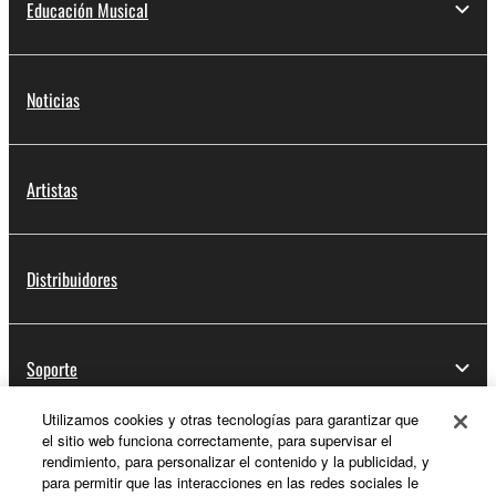
Educación Musical
Noticias
Artistas
Distribuidores
Soporte
Utilizamos cookies y otras tecnologías para garantizar que
el sitio web funciona correctamente, para supervisar el
Registro de Yamaha Music ID
rendimiento, para personalizar el contenido y la publicidad, y
para permitir que las interacciones en las redes sociales le