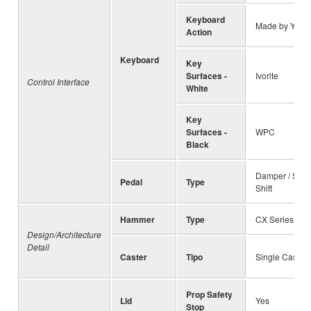
Keyboard
Made by Yam
Action
Keyboard
Key
Surfaces -
Ivorite
Control Interface
White
Key
Surfaces -
WPC
Black
Damper / Soste
Pedal
Type
Shift
Hammer
Type
CX Series Spe
Design/Architecture
Detail
Caster
Tipo
Single Caster
Prop Safety
Lid
Yes
Stop