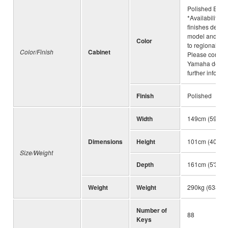
Polished Ebon
*Availability of
finishes depe
model and is s
Color
to regional var
Color/Finish
Cabinet
Please consult
Yamaha dealer
further informa
Finish
Polished
Width
149cm (59")
Dimensions
Height
101cm (40")
Size/Weight
Depth
161cm (5'3")
Weight
Weight
290kg (638lbs
Number of
88
Keys