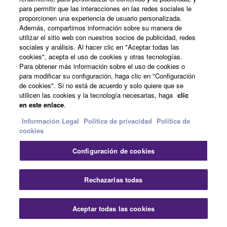
interpretación, con músicos de acompañamiento para
para permitir que las interacciones en las redes sociales le
que el estudio sea más interesante, o inspirar tu
proporcionen una experiencia de usuario personalizada.
creatividad con nuevas ideas.
Además, compartimos información sobre su manera de
utilizar el sitio web con nuestros socios de publicidad, redes
sociales y análisis. Al hacer clic en "Aceptar todas las
cookies", acepta el uso de cookies y otras tecnologías.
Para obtener más información sobre el uso de cookies o
para modificar su configuración, haga clic en "Configuración
de cookies". Si no está de acuerdo y solo quiere que se
utilicen las cookies y la tecnología necesarias, haga
clic
en este enlace
.
Información Legal
Politica de privacidad
Política de
cookies
Configuración de cookies
Rechazarlas todas
Conexión inalámbrica con audio
Aceptar todas las cookies
Bluetooth®