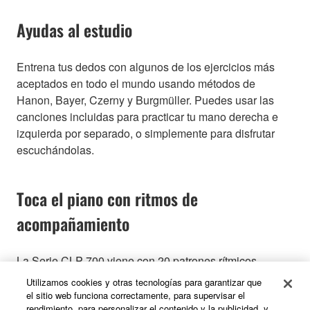
Ayudas al estudio
Entrena tus dedos con algunos de los ejercicios más
aceptados en todo el mundo usando métodos de
Hanon, Bayer, Czerny y Burgmüller. Puedes usar las
canciones incluidas para practicar tu mano derecha e
izquierda por separado, o simplemente para disfrutar
escuchándolas.
Toca el piano con ritmos de
acompañamiento
La Serie CLP-700 viene con 20 patrones rítmicos
diferentes (batería y bajo), perfectos para muchos tipos
Utilizamos cookies y otras tecnologías para garantizar que
de música, y que te permiten dar un toque diferente a tu
el sitio web funciona correctamente, para supervisar el
rendimiento, para personalizar el contenido y la publicidad, y