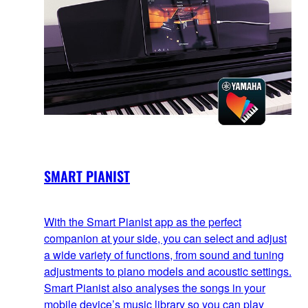
SMART PIANIST
With the Smart Pianist app as the perfect
companion at your side, you can select and adjust
a wide variety of functions, from sound and tuning
adjustments to piano models and acoustic settings.
Smart Pianist also analyses the songs in your
mobile device’s music library so you can play