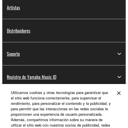
Artistas
Distribuidores
Soporte
Registro de Yamaha Music ID
Utilizamos cookies y otras tecnologías para garantizar que
el sitio web funciona correctamente, para supervisar el
Acerca de Yamaha
rendimiento, para personalizar el contenido y la publicidad, y
para permitir que las interacciones en las redes sociales le
proporcionen una experiencia de usuario personalizada.
Además, compartimos información sobre su manera de
España - Spanish
utilizar el sitio web con nuestros socios de publicidad, redes