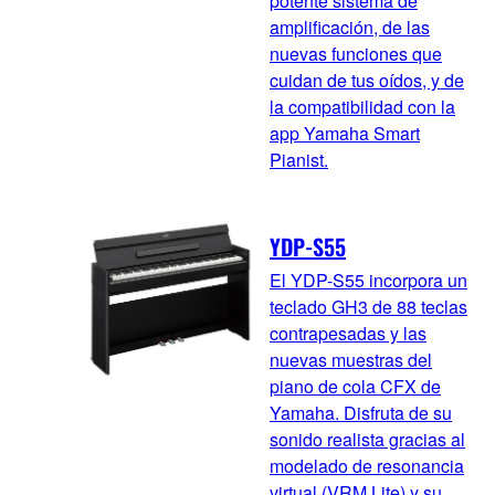
potente sistema de
amplificación, de las
nuevas funciones que
cuidan de tus oídos, y de
la compatibilidad con la
app Yamaha Smart
Pianist.
YDP-S55
El YDP-S55 incorpora un
teclado GH3 de 88 teclas
contrapesadas y las
nuevas muestras del
piano de cola CFX de
Yamaha. Disfruta de su
sonido realista gracias al
modelado de resonancia
virtual (VRM Lite) y su