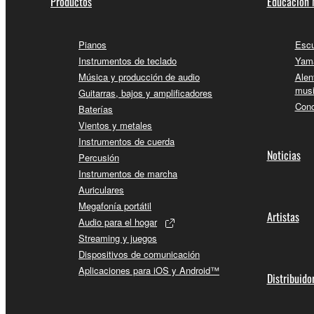
Productos
Educación 
Pianos
Escu
Instrumentos de teclado
Yama
Música y producción de audio
Alen
musi
Guitarras, bajos y amplificadores
Conc
Baterías
Vientos y metales
Instrumentos de cuerda
Noticias
Percusión
Instrumentos de marcha
Auriculares
Megafonía portátil
Artistas
Audio para el hogar
Streaming y juegos
Dispositivos de comunicación
Aplicaciones para iOS y Android™
Distribuido