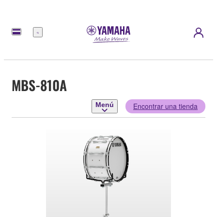
Menú
MBS-810A
Menú
Encontrar una tienda