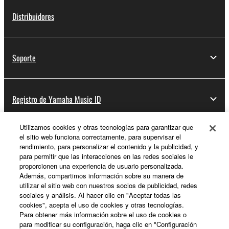
Distribuidores
Soporte
Registro de Yamaha Music ID
Utilizamos cookies y otras tecnologías para garantizar que
el sitio web funciona correctamente, para supervisar el
Acerca de Yamaha
rendimiento, para personalizar el contenido y la publicidad, y
para permitir que las interacciones en las redes sociales le
proporcionen una experiencia de usuario personalizada.
Además, compartimos información sobre su manera de
España - Spanish
utilizar el sitio web con nuestros socios de publicidad, redes
sociales y análisis. Al hacer clic en "Aceptar todas las
Empresa
cookies", acepta el uso de cookies y otras tecnologías.
Para obtener más información sobre el uso de cookies o
para modificar su configuración, haga clic en "Configuración