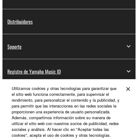
Distribuidores
Soporte
Registro de Yamaha Music ID
Utilizamos cookies y otras tecnologías para garantizar que
el sitio web funciona correctamente, para supervisar el
Acerca de Yamaha
rendimiento, para personalizar el contenido y la publicidad, y
para permitir que las interacciones en las redes sociales le
proporcionen una experiencia de usuario personalizada.
Además, compartimos información sobre su manera de
España - Spanish
utilizar el sitio web con nuestros socios de publicidad, redes
sociales y análisis. Al hacer clic en "Aceptar todas las
Empresa
cookies", acepta el uso de cookies y otras tecnologías.