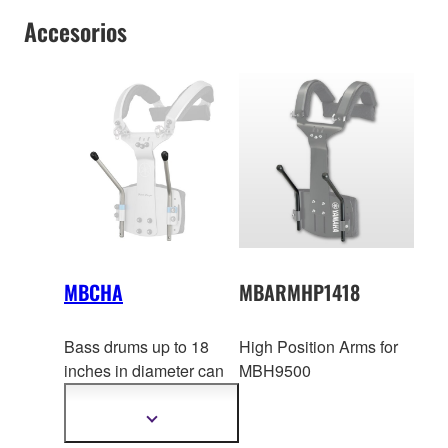
Accesorios
MBCHA
MBARMHP1418
Bass drums up to 18
High Position Arms for
inches in diameter can
MBH9500
be mounted at a high
po
sition using the
Mostrar
más
MBCHA high position