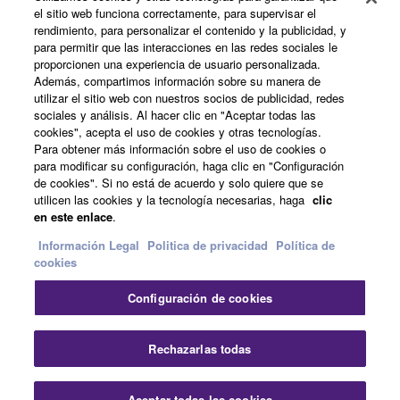
el sitio web funciona correctamente, para supervisar el
Acerca de Yamaha
rendimiento, para personalizar el contenido y la publicidad, y
para permitir que las interacciones en las redes sociales le
proporcionen una experiencia de usuario personalizada.
Además, compartimos información sobre su manera de
España - Spanish
utilizar el sitio web con nuestros socios de publicidad, redes
sociales y análisis. Al hacer clic en "Aceptar todas las
Empresa
cookies", acepta el uso de cookies y otras tecnologías.
Para obtener más información sobre el uso de cookies o
para modificar su configuración, haga clic en "Configuración
de cookies". Si no está de acuerdo y solo quiere que se
utilicen las cookies y la tecnología necesarias, haga
clic
en este enlace
.
Información Legal
Politica de privacidad
Política de
cookies
Contacte con nosotros
Terminos de uso
Configuración de cookies
Politica de privacidad
Política de cookies
Información Legal
Rechazarlas todas
© Yamaha Corporation.
Aceptar todas las cookies