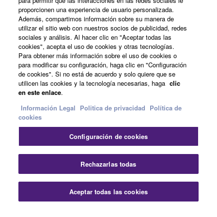
para permitir que las interacciones en las redes sociales le
Acerca de Yamaha
proporcionen una experiencia de usuario personalizada.
Además, compartimos información sobre su manera de
utilizar el sitio web con nuestros socios de publicidad, redes
sociales y análisis. Al hacer clic en "Aceptar todas las
España - Spanish
cookies", acepta el uso de cookies y otras tecnologías.
Para obtener más información sobre el uso de cookies o
Empresa
para modificar su configuración, haga clic en "Configuración
de cookies". Si no está de acuerdo y solo quiere que se
utilicen las cookies y la tecnología necesarias, haga
clic
en este enlace
.
Información Legal
Politica de privacidad
Política de
cookies
Configuración de cookies
Contacte con nosotros
Terminos de uso
Politica de privacidad
Política de cookies
Rechazarlas todas
Información Legal
Aceptar todas las cookies
© Yamaha Corporation.