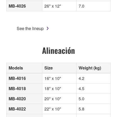
MB-4026
26" x 12"
7.0
See the lineup
Alineación
Models
Size
Weight (kg)
MB-4016
16" x 10"
4.2
MB-4018
18" x 10"
4.5
MB-4020
20" x 10"
5.0
MB-4022
22" x 10"
5.8