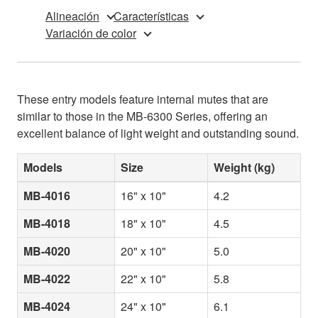
Alineación
Características
Variación de color
These entry models feature internal mutes that are
similar to those in the MB-6300 Series, offering an
excellent balance of light weight and outstanding sound.
Models
Size
Weight (kg)
MB-4016
16" x 10"
4.2
MB-4018
18" x 10"
4.5
MB-4020
20" x 10"
5.0
MB-4022
22" x 10"
5.8
MB-4024
24" x 10"
6.1