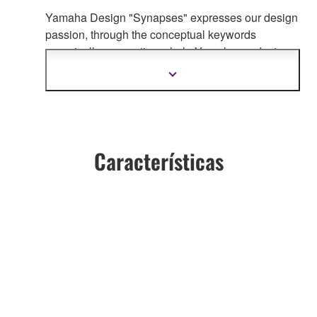
Yamaha Design "Synapses" expresses our design
passion, through the co
nceptual keywords
organically connecting whole Yamaha product
design.
Mostrar
más
información
Características