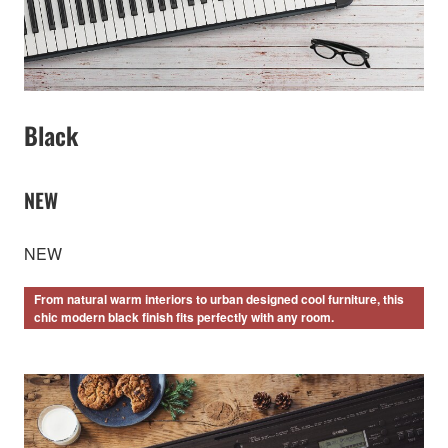
Black
NEW
NEW
From natural warm interiors to urban designed cool furniture, this
chic modern black finish fits perfectly with any room.