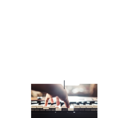
sensible a la
pulsación
permite un
control
dinámico, para
una completa
expresividad.