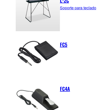
L-2C
Soporte para teclado
FC5
FC4A