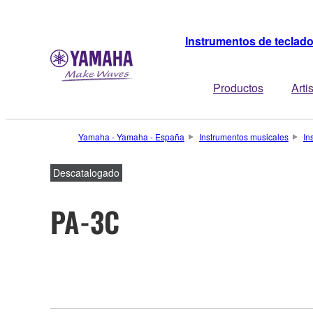
Instrumentos de teclad
Productos
Arti
Yamaha - Yamaha - España
Instrumentos musicales
In
Descatalogado
PA-3C