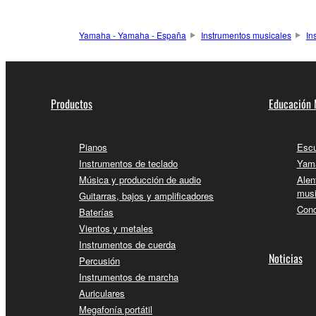
Yamaha - Yamaha - España
Instrumentos musicales
In
Productos
Educación 
Pianos
Escu
Instrumentos de teclado
Yama
Música y producción de audio
Alen
musi
Guitarras, bajos y amplificadores
Conc
Baterías
Vientos y metales
Instrumentos de cuerda
Noticias
Percusión
Instrumentos de marcha
Auriculares
Megafonía portátil