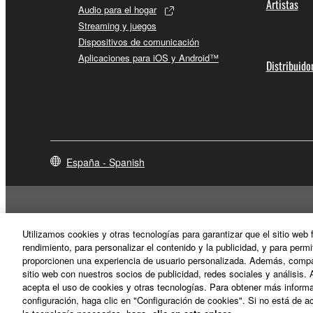
Artistas
Audio para el hogar
Streaming y juegos
Dispositivos de comunicación
Aplicaciones para iOS y Android™
Distribuido
España - Spanish
Utilizamos cookies y otras tecnologías para garantizar que el sitio web
rendimiento, para personalizar el contenido y la publicidad, y para permi
proporcionen una experiencia de usuario personalizada. Además, compar
sitio web con nuestros socios de publicidad, redes sociales y análisis. 
acepta el uso de cookies y otras tecnologías. Para obtener más informa
configuración, haga clic en "Configuración de cookies". Si no está de ac
Contacte con nosotros
Terminos de uso
Politica de privacidad
P