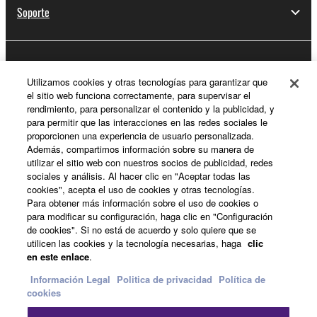
Soporte
Registro de Yamaha Music ID
Utilizamos cookies y otras tecnologías para garantizar que
el sitio web funciona correctamente, para supervisar el
rendimiento, para personalizar el contenido y la publicidad, y
para permitir que las interacciones en las redes sociales le
Acerca de Yamaha
proporcionen una experiencia de usuario personalizada.
Además, compartimos información sobre su manera de
utilizar el sitio web con nuestros socios de publicidad, redes
sociales y análisis. Al hacer clic en "Aceptar todas las
España - Spanish
cookies", acepta el uso de cookies y otras tecnologías.
Para obtener más información sobre el uso de cookies o
Empresa
para modificar su configuración, haga clic en "Configuración
de cookies". Si no está de acuerdo y solo quiere que se
utilicen las cookies y la tecnología necesarias, haga
clic
en este enlace
.
Información Legal
Politica de privacidad
Política de
cookies