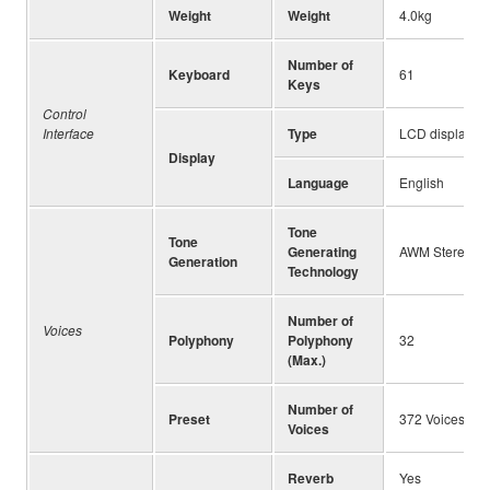
Weight
Weight
4.0kg
Number of
Keyboard
61
Keys
Control
Interface
Type
LCD display
Display
Language
English
Tone
Tone
Generating
AWM Stereo S
Generation
Technology
Number of
Voices
Polyphony
Polyphony
32
(Max.)
Number of
Preset
372 Voices + 1
Voices
Reverb
Yes