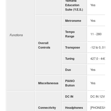
Yamaha
Education
Yes
Suite (Y.E.S.)
Metronome
Yes
Tempo
11 - 280
Functions
Range
Overall
Controls
Transpose
-12 to 0, 0 to +
Tuning
427.0 - 440.0 
Duo
Yes
PIANO
Miscellaneous
Yes
Button
DC IN
DC IN 12V
Connectivity
Headphones
[PHONES/OUTP