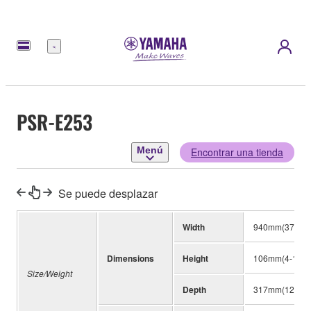
Menú
PSR-E253
Menú
Encontrar una tienda
Se puede desplazar
Width
940mm(37-1/8”
Dimensions
Height
106mm(4-1/4”)
Size/Weight
Depth
317mm(12-1/2”