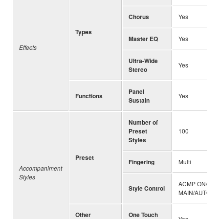
Chorus
Yes
Types
Master EQ
Yes
Effects
Ultra-Wide
Yes
Stereo
Panel
Functions
Yes
Sustain
Number of
Preset
100
Styles
Preset
Fingering
Multi
Accompaniment
Styles
ACMP ON/OFF,
Style Control
MAIN/AUTO FI
Other
One Touch
Yes