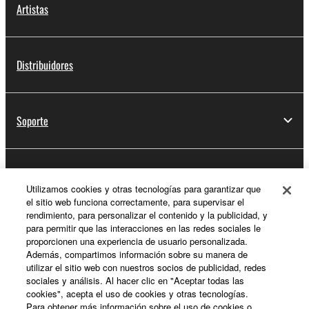
Artistas
Distribuidores
Soporte
Registro de Yamaha Music ID
Utilizamos cookies y otras tecnologías para garantizar que
el sitio web funciona correctamente, para supervisar el
rendimiento, para personalizar el contenido y la publicidad, y
para permitir que las interacciones en las redes sociales le
Acerca de Yamaha
proporcionen una experiencia de usuario personalizada.
Además, compartimos información sobre su manera de
utilizar el sitio web con nuestros socios de publicidad, redes
sociales y análisis. Al hacer clic en "Aceptar todas las
España - Spanish
cookies", acepta el uso de cookies y otras tecnologías.
Para obtener más información sobre el uso de cookies o
Empresa