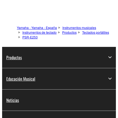
Yamaha - Yamaha - España
Instrumentos musicales
Instrumentos de teclado
Productos
Teclados portátiles
PSR-E253
Productos
Educación Musical
Noticias