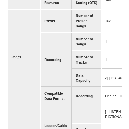
Features
Setting (OTS)
Number of
Preset
Preset
102
Songs
Number of
1
Songs
Songs
Number of
Recording
1
Tracks
Data
Approx. 300 no
Capacity
Compatible
Recording
Original File F
Data Format
[1 LISTEN & LE
DICTIONARY]
Lesson/Guide