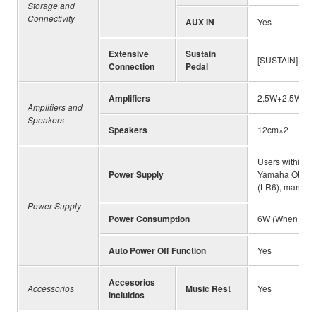
Storage and
Connectivity
AUX IN
Yes
Extensive
Sustain
[SUSTAIN] x 1
Connection
Pedal
Amplifiers
2.5W+2.5W
Amplifiers and
Speakers
Speakers
12cm×2
Users within U
Power Supply
Yamaha Others:
(LR6), mangane
Power Supply
Power Consumption
6W (When usin
Auto Power Off Function
Yes
Accesorios
Accessorios
Music Rest
Yes
incluidos