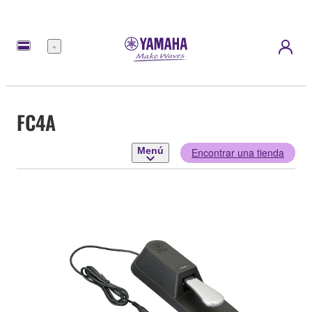
Menú
FC4A
Menú
Encontrar una tienda