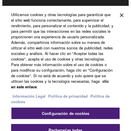
Registro de Yamaha Music ID
Utilizamos cookies y otras tecnologías para garantizar que
el sitio web funciona correctamente, para supervisar el
rendimiento, para personalizar el contenido y la publicidad, y
para permitir que las interacciones en las redes sociales le
Acerca de Yamaha
proporcionen una experiencia de usuario personalizada.
Además, compartimos información sobre su manera de
utilizar el sitio web con nuestros socios de publicidad, redes
sociales y análisis. Al hacer clic en "Aceptar todas las
España - Spanish
cookies", acepta el uso de cookies y otras tecnologías.
Para obtener más información sobre el uso de cookies o
Empresa
para modificar su configuración, haga clic en "Configuración
de cookies". Si no está de acuerdo y solo quiere que se
utilicen las cookies y la tecnología necesarias, haga
clic
en este enlace
.
Información Legal
Politica de privacidad
Política de
cookies
Configuración de cookies
Contacte con nosotros
Terminos de uso
Politica de privacidad
Política de cookies
Rechazarlas todas