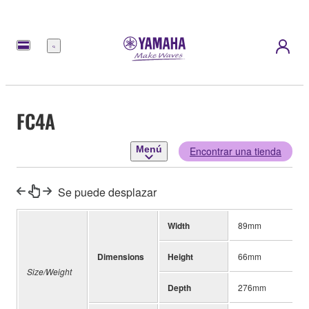
Menú
FC4A
Menú
Encontrar una tienda
Se puede desplazar
Width
89mm
Dimensions
Height
66mm
Size/Weight
Depth
276mm