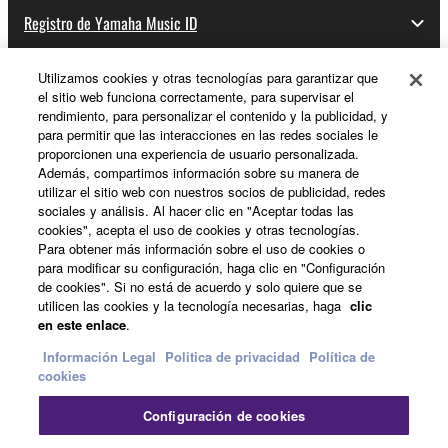
Registro de Yamaha Music ID
Utilizamos cookies y otras tecnologías para garantizar que
el sitio web funciona correctamente, para supervisar el
Acerca de Yamaha
rendimiento, para personalizar el contenido y la publicidad, y
para permitir que las interacciones en las redes sociales le
proporcionen una experiencia de usuario personalizada.
Además, compartimos información sobre su manera de
España - Spanish
utilizar el sitio web con nuestros socios de publicidad, redes
sociales y análisis. Al hacer clic en "Aceptar todas las
Empresa
cookies", acepta el uso de cookies y otras tecnologías.
Para obtener más información sobre el uso de cookies o
para modificar su configuración, haga clic en "Configuración
de cookies". Si no está de acuerdo y solo quiere que se
utilicen las cookies y la tecnología necesarias, haga
clic
en este enlace
.
Información Legal
Politica de privacidad
Política de
cookies
Contacte con nosotros
Terminos de uso
Configuración de cookies
Politica de privacidad
Política de cookies