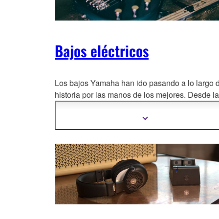
Bajos eléctricos
Los bajos Yamaha han ido pasando a lo largo d
historia por las manos de los mejores. Desde la
legendaria serie BB, pasa
ndo por la poderosa
TRB ó los Signature, te inivitamos a descubrir 
Mostrar
más
bajos eléctricos que no te dejarán indiferente.
información