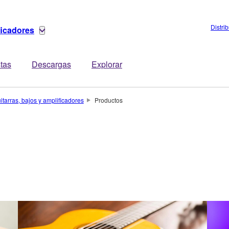
Distri
ficadores
stas
Descargas
Explorar
itarras, bajos y amplificadores
Productos