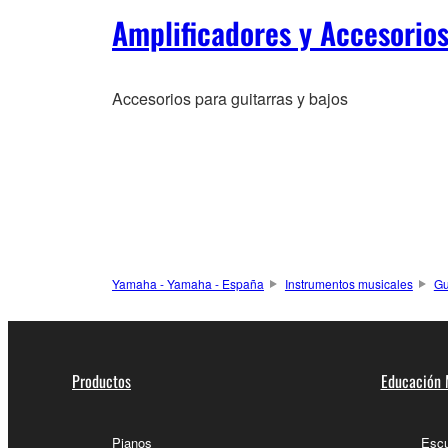
Amplificadores y Accesorio
Accesorios para guitarras y bajos
Yamaha - Yamaha - España
Instrumentos musicales
Gu
Productos
Educación 
Pianos
Escu