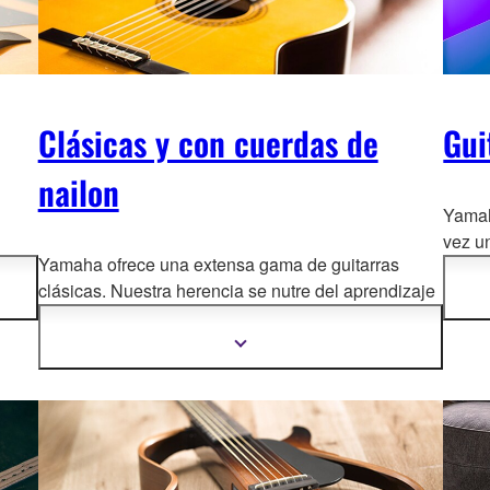
Clásicas y con cuerdas de
Gui
nailon
Yamah
vez u
Yamaha ofrece una extensa gama de guitarras
no
estrel
clásicas. Nuestra herencia se nutre del aprendizaje
ue
las d
directo de los mejores luthier
s españoles, que
uimos
la cal
llevan colaborando décadas con nuestros luthiers
Mostrar
más
japoneses. Los mejores artistas confían en nuestras
información
clásicas.