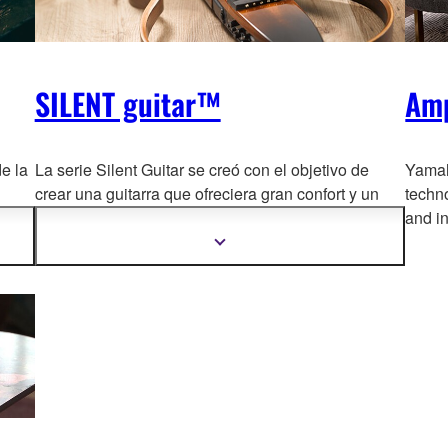
SILENT guitar™
Amp
e la
La serie Silent Guitar se creó con el objetivo de
Yamaha
crear una guitarra que ofreciera gran confort y un
techno
 gama
gran abanico sonoro par
a toda clase de músicos. Y
and in
unos
todo ello con la calidad y la obsesión por los
Mostrar
más
detalles que ha caracterizado las guitarras Yamaha.
información