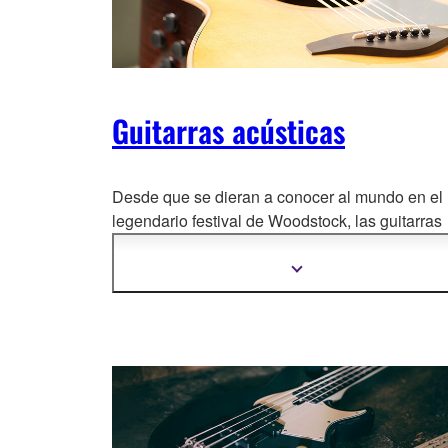
Guitarras acústicas
Desde que se dieran a conocer al mundo en el
legendario festival de Woodstock, las guitarras
acústicas Yamaha han recorrido u
n largo cami
hasta hoy. Podemos afirmar con satisfacción q
Mostrar
más
hemos superado todas las expectativas, y seg
información
superándonos.