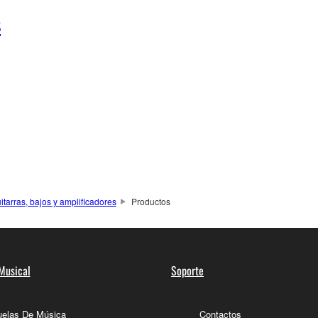
s
itarras, bajos y amplificadores
Productos
Musical
Soporte
elas De Música
Contactos