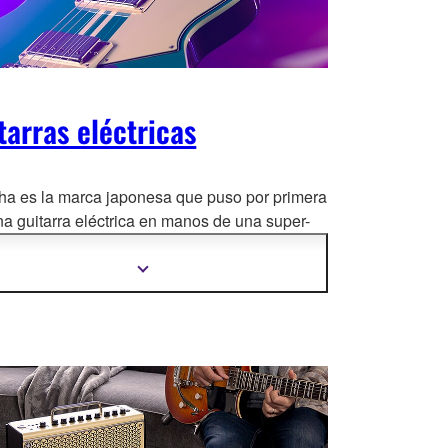
tarras eléctricas
a es la marca japonesa que puso por primera
na guitarra eléctrica en manos de una super-
la del Rock
. Hemos evolucionado a lo largo de
écadas, manteniéndonos fieles a un concepto:
Mostrar
más
idad por encima de todo.
información