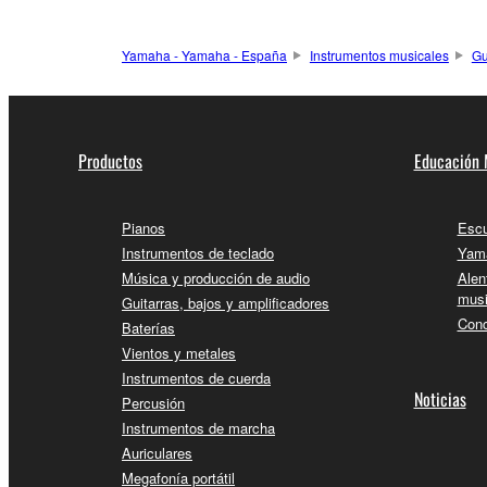
Yamaha - Yamaha - España
Instrumentos musicales
Gu
Productos
Educación 
Pianos
Escu
Instrumentos de teclado
Yama
Música y producción de audio
Alen
musi
Guitarras, bajos y amplificadores
Conc
Baterías
Vientos y metales
Instrumentos de cuerda
Noticias
Percusión
Instrumentos de marcha
Auriculares
Megafonía portátil