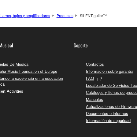
itarras, bajos y amplificadores
Productos
SILENT guitar™
Musical
Soporte
elas De Música
Contactos
ha Music Foundation of Europe
Información sobre garantía
tando la excelencia en la educación
FAQ
cal
Localizador de Servicios Té
ert Activities
Catálogos y fichas de produ
Manuales
Actualizaciones de Firmware
Documentos e informes
Información de seguridad