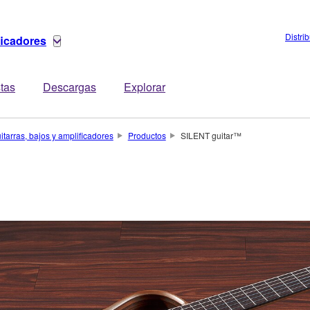
Distri
ficadores
stas
Descargas
Explorar
itarras, bajos y amplificadores
Productos
SILENT guitar™