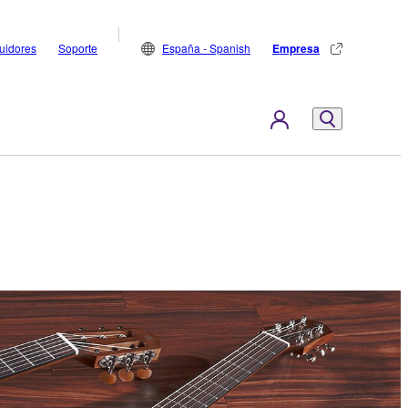
buidores
Soporte
España - Spanish
Empresa