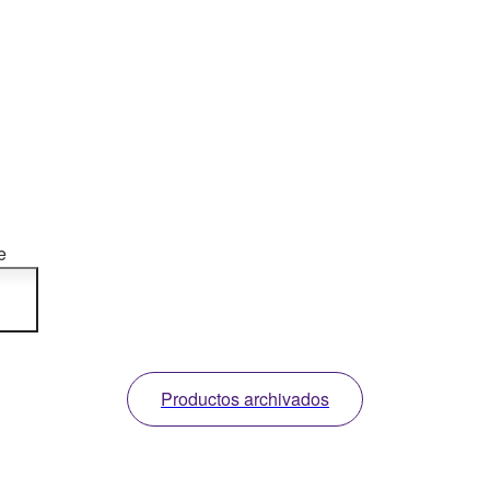
e
ara
cta
r o
Productos archivados