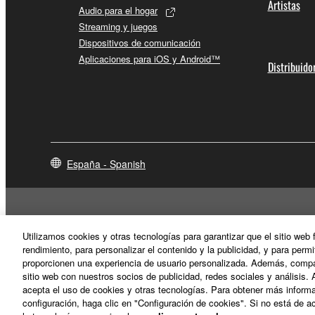
Artistas
Audio para el hogar
Streaming y juegos
Dispositivos de comunicación
Aplicaciones para iOS y Android™
Distribuido
España - Spanish
Utilizamos cookies y otras tecnologías para garantizar que el sitio web
rendimiento, para personalizar el contenido y la publicidad, y para permi
proporcionen una experiencia de usuario personalizada. Además, compar
sitio web con nuestros socios de publicidad, redes sociales y análisis. 
acepta el uso de cookies y otras tecnologías. Para obtener más informa
configuración, haga clic en "Configuración de cookies". Si no está de ac
Contacte con nosotros
Terminos de uso
Politica de privacidad
P