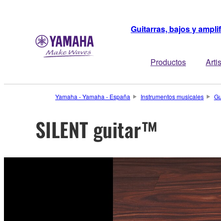
Guitarras, bajos y ampli
Productos
Arti
Yamaha - Yamaha - España
Instrumentos musicales
Gu
SILENT guitar™