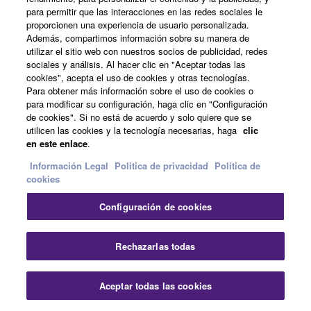
actualiza a la perfección el estilo clásico de las SG y le
para permitir que las interacciones en las redes sociales le
confiere una estética moderna y agresiva. (derecha)
proporcionen una experiencia de usuario personalizada.
Además, compartimos información sobre su manera de
utilizar el sitio web con nuestros socios de publicidad, redes
sociales y análisis. Al hacer clic en "Aceptar todas las
cookies", acepta el uso de cookies y otras tecnologías.
Para obtener más información sobre el uso de cookies o
para modificar su configuración, haga clic en "Configuración
de cookies". Si no está de acuerdo y solo quiere que se
utilicen las cookies y la tecnología necesarias, haga
clic
en este enlace
.
Información Legal
Politica de privacidad
Política de
cookies
Configuración de cookies
Rechazarlas todas
Aceptar todas las cookies