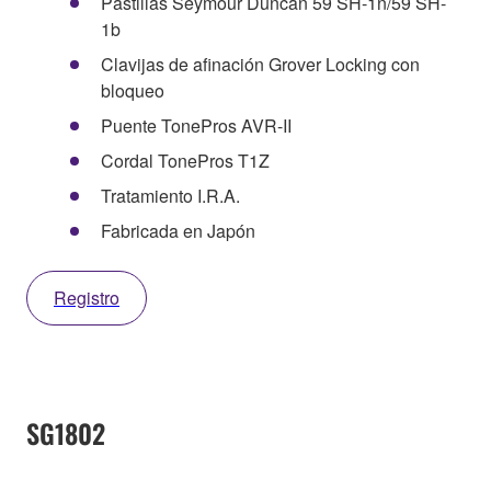
Pastillas Seymour Duncan 59 SH-1n/59 SH-
1b
Clavijas de afinación Grover Locking con
bloqueo
Puente TonePros AVR-II
Cordal TonePros T1Z
Tratamiento I.R.A.
Fabricada en Japón
Registro
SG1802