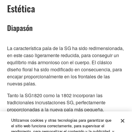
Estética
Diapasón
La característica pala de la SG ha sido redimensionada,
en este caso ligeramente reducida, para conseguir un
equilibrio más armonioso con el cuerpo. El clásico
diseño floral ha sido modificado en consecuencia, para
encajar proporcionalmente en los frontales de las
nuevas palas.
Tanto la SG1820 como la 1802 incorporan las
tradicionales incrustaciones SG, perfectamente
proporcionadas a la nueva pala más pequeña.
(izquierda)
Utilizamos cookies y otras tecnologías para garantizar que
el sitio web funciona correctamente, para supervisar el
El exclusivo diseño del contorno de la SG1820A
rendimiento, para personalizar el contenido y la publicidad, y