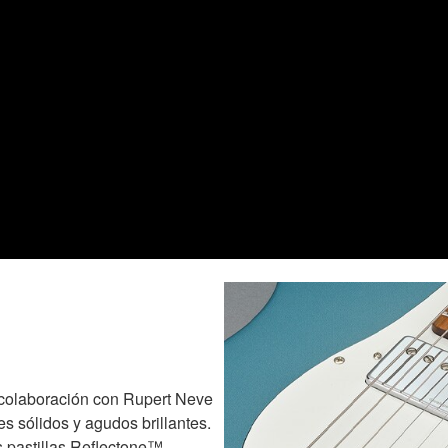
 colaboración con Rupert Neve
es sólidos y agudos brillantes.
s pastillas Reflectone™