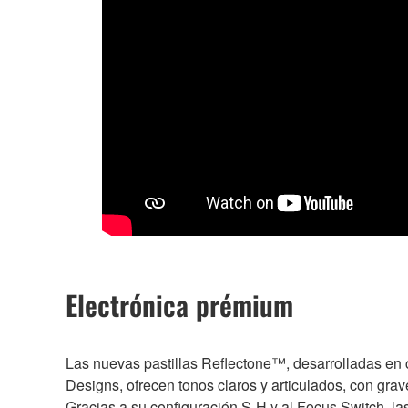
Electrónica prémium
Las nuevas pastillas Reflectone™, desarrolladas en
Designs, ofrecen tonos claros y articulados, con grav
Gracias a su configuración S‑H y al Focus Switch, la