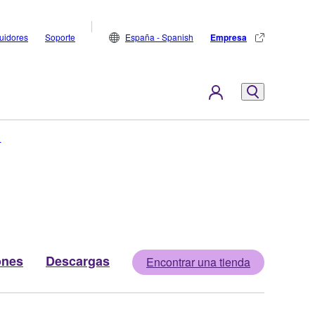
buidores
Soporte
España - Spanish
Empresa
C
ones
Descargas
Encontrar una tienda