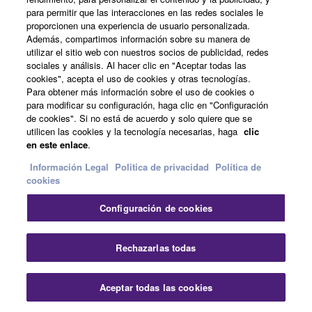
para permitir que las interacciones en las redes sociales le
Acerca de Yamaha
proporcionen una experiencia de usuario personalizada.
Además, compartimos información sobre su manera de
utilizar el sitio web con nuestros socios de publicidad, redes
sociales y análisis. Al hacer clic en "Aceptar todas las
España - Spanish
cookies", acepta el uso de cookies y otras tecnologías.
Para obtener más información sobre el uso de cookies o
Empresa
para modificar su configuración, haga clic en "Configuración
de cookies". Si no está de acuerdo y solo quiere que se
utilicen las cookies y la tecnología necesarias, haga
clic
en este enlace
.
Información Legal
Politica de privacidad
Política de
cookies
Configuración de cookies
Contacte con nosotros
Terminos de uso
Politica de privacidad
Política de cookies
Rechazarlas todas
Información Legal
Aceptar todas las cookies
© Yamaha Corporation.