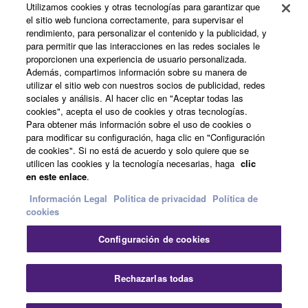
Utilizamos cookies y otras tecnologías para garantizar que
el sitio web funciona correctamente, para supervisar el
rendimiento, para personalizar el contenido y la publicidad, y
para permitir que las interacciones en las redes sociales le
Acerca de Yamaha
proporcionen una experiencia de usuario personalizada.
Además, compartimos información sobre su manera de
utilizar el sitio web con nuestros socios de publicidad, redes
sociales y análisis. Al hacer clic en "Aceptar todas las
España - Spanish
cookies", acepta el uso de cookies y otras tecnologías.
Para obtener más información sobre el uso de cookies o
Empresa
para modificar su configuración, haga clic en "Configuración
de cookies". Si no está de acuerdo y solo quiere que se
utilicen las cookies y la tecnología necesarias, haga
clic
en este enlace
.
Información Legal
Politica de privacidad
Política de
cookies
Configuración de cookies
Contacte con nosotros
Terminos de uso
Politica de privacidad
Política de cookies
Rechazarlas todas
Información Legal