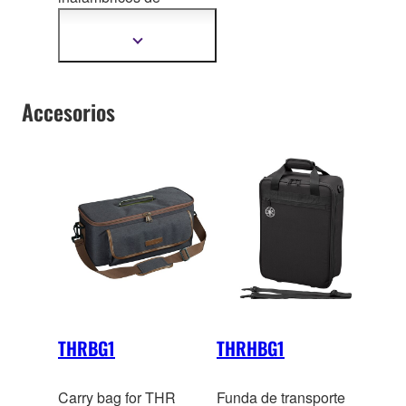
ultra
baja latencia para
instrumentos musicales
Mostrar
más
información
Accesorios
THRBG1
THRHBG1
Carry bag for THR
Funda de transporte