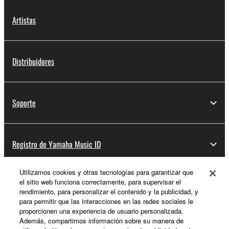
Artistas
Distribuidores
Soporte
Registro de Yamaha Music ID
Utilizamos cookies y otras tecnologías para garantizar que
el sitio web funciona correctamente, para supervisar el
Acerca de Yamaha
rendimiento, para personalizar el contenido y la publicidad, y
para permitir que las interacciones en las redes sociales le
proporcionen una experiencia de usuario personalizada.
Además, compartimos información sobre su manera de
España - Spanish