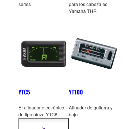
series
para los cabezales
Yamaha THR
YTC5
YT100
El afinador electrónico
Afinador de guitarra y
de tipo pinza YTC5
bajo.
presenta un manejo
sencillo e intuitivo, que
Mostrar