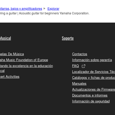
itarras, bajos y amplificadores
Explorar
ring a guitar | Acoustic guitar for beginners Yamaha Corporation.
Musical
Soporte
elas De Música
Contactos
ha Music Foundation of Europe
Información sobre garantía
tando la excelencia en la educación
FAQ
cal
Localizador de Servicios Té
ert Activities
Catálogos y fichas de produ
Manuales
Actualizaciones de Firmware
Documentos e informes
Información de seguridad