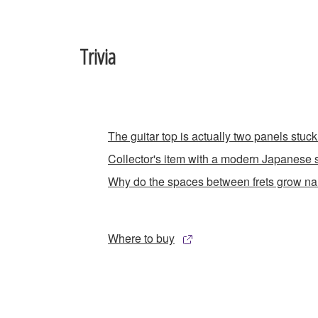
Trivia
The guitar top is actually two panels stuck
Collector's item with a modern Japanese s
Why do the spaces between frets grow n
Where to buy