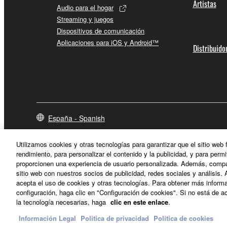
Artistas
Audio para el hogar
Streaming y juegos
Dispositivos de comunicación
Aplicaciones para iOS y Android™
Distribuido
España - Spanish
Utilizamos cookies y otras tecnologías para garantizar que el sitio web
rendimiento, para personalizar el contenido y la publicidad, y para permi
proporcionen una experiencia de usuario personalizada. Además, compar
sitio web con nuestros socios de publicidad, redes sociales y análisis. 
acepta el uso de cookies y otras tecnologías. Para obtener más informa
configuración, haga clic en "Configuración de cookies". Si no está de ac
la tecnología necesarias, haga
clic en este enlace
.
Información Legal
Politica de privacidad
Política de cookies
Contacte con nosotros
Terminos de uso
Politica de privacidad
P