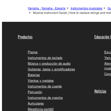
Yamaha - Yamaha - España
Instrumentos musicales
Gu
Musical Instrument Guide | How to replace strings and rest
Productos
Educación 
Pianos
Escu
Instrumentos de teclado
Yama
Música y producción de audio
Alen
musi
Guitarras, bajos y amplificadores
Conc
Baterías
Vientos y metales
Instrumentos de cuerda
Noticias
Percusión
Instrumentos de marcha
Auriculares
Megafonía portátil