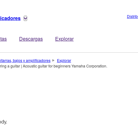
Distri
ficadores
stas
Descargas
Explorar
itarras, bajos y amplificadores
Explorar
ring a guitar | Acoustic guitar for beginners Yamaha Corporation.
ody.