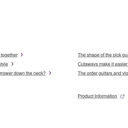
 together
The shape of the pick gu
tyle
Cutaways make it easier 
arrower down the neck?
The order guitars and viol
Product Information