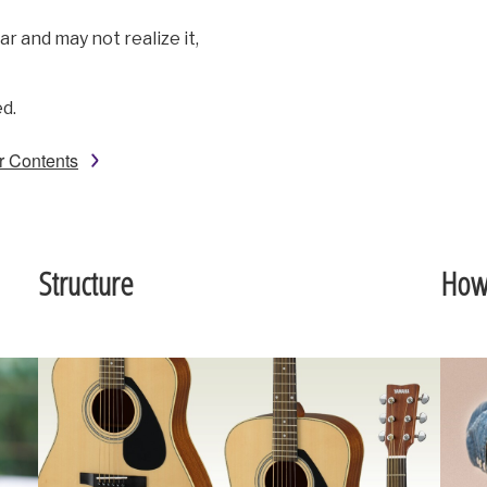
r and may not realize it,
ed.
r Contents
Structure
How 