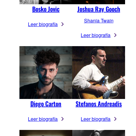
Bosko Jovic
Joshua Ray Gooch
Shania Twain
Leer biografía
Leer biografía
Diego Carton
Stefanos Andreadis
Leer biografía
Leer biografía