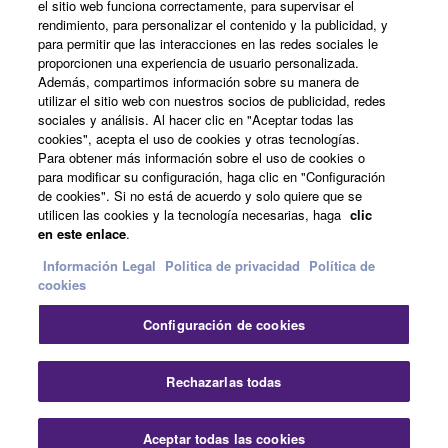
el sitio web funciona correctamente, para supervisar el
Acerca de Yamaha
rendimiento, para personalizar el contenido y la publicidad, y
para permitir que las interacciones en las redes sociales le
proporcionen una experiencia de usuario personalizada.
Además, compartimos información sobre su manera de
España - Spanish
utilizar el sitio web con nuestros socios de publicidad, redes
sociales y análisis. Al hacer clic en "Aceptar todas las
Empresa
cookies", acepta el uso de cookies y otras tecnologías.
Para obtener más información sobre el uso de cookies o
para modificar su configuración, haga clic en "Configuración
de cookies". Si no está de acuerdo y solo quiere que se
utilicen las cookies y la tecnología necesarias, haga
clic
en este enlace
.
Información Legal
Politica de privacidad
Política de
cookies
Contacte con nosotros
Terminos de uso
Configuración de cookies
Politica de privacidad
Política de cookies
Información Legal
Rechazarlas todas
© Yamaha Corporation.
Aceptar todas las cookies